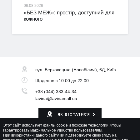
06.08.2026
«БЕЗ МЕЖ»: простір, доступний для
кожного
вул. Берковецька
(Новобіличі), 6Д, Київ
Щоденно
з 10:00 до 22:00
+38 (044) 333-44-34
lavina@lavinamall.ua
ЯК ДІСТАТИСЯ
Этот сайт использует файлы cookie и похожие технологии, чтобы
Мапа ТРЦ
гарантировать максимальное удобство пользователям.
При використанні даного сайту, ви підтверджуєте свою згоду на