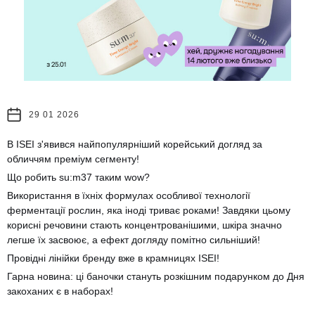
29 01 2026
В ISEI з'явився найпопулярніший корейський догляд за
обличчям преміум сегменту!
Що робить su:m37 таким wow?
Використання в їхніх формулах особливої технології
ферментації рослин, яка іноді триває роками! Завдяки цьому
корисні речовини стають концентрованішими, шкіра значно
легше їх засвоює, а ефект догляду помітно сильніший!
Провідні лінійки бренду вже в крамницях ISEI!
Гарна новина: ці баночки стануть розкішним подарунком до Дня
закоханих є в наборах!