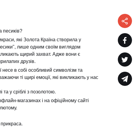
а песиків?
икраси, які Золота Країна створила у
Песики", лише одним своїм виглядом
кликають щирий захват. Адже вони є
рилапих друзів.
ї несе в собі особливий символізм та
ражаючи ті щирі емоції, які викликають у нас
і та у сріблі з позолотою.
офлайн-магазинах і на офіційному сайті
лютому.
 прикраса.