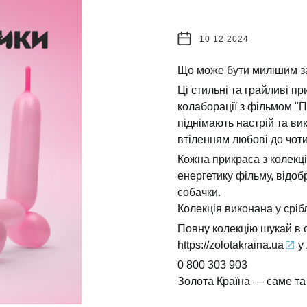
10 12 2024
Що може бути милішим з
Ці стильні та грайливі пр
колаборації з фільмом "
піднімають настрій та ви
втіленням любові до чоти
Кожна прикраса з колекці
енергетику фільму, відоб
собачки.
Колекція виконана у срібл
Повну колекцію шукай в 
https://zolotakraina.ua
у 
0 800 303 903
Золота Країна — саме та