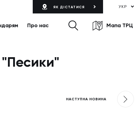
УКР
ЯК ДІСТАТИСЯ
ндарям
Про нас
Мапа ТРЦ
 "Песики"
НАСТУПНА НОВИНА