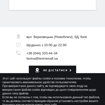
вул. Берковецька
(Новобіличі), 6Д, Київ
Щоденно
з 10:00 до 22:00
+38 (044) 333-44-34
lavina@lavinamall.ua
ЯК ДІСТАТИСЯ
Этот сайт использует файлы cookie и похожие технологии, чтобы
Мапа ТРЦ
гарантировать максимальное удобство пользователям.
При використанні даного сайту, ви підтверджуєте свою згоду на
використання файлів cookie відповідно до цього повідомленням щодо
даного типу файлів
Если вы не согласны с тем, чтобы мы использовали данный тип файлов,
то вы должны соответствующим образом установить настройки вашего
браузера или не использовать этот сайт.