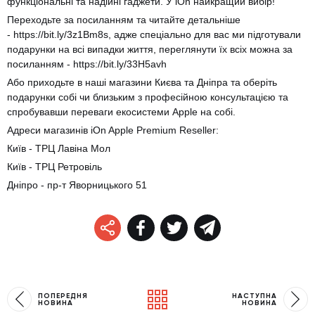
функціональні та надійні гаджети. У iOn найкращий вибір!
Переходьте за посиланням та читайте детальніше
-
https://bit.ly/3z1Bm8s
, адже спеціально для вас ми підготували
подарунки на всі випадки життя, переглянути їх всіх можна за
посиланням -
https://bit.ly/33H5avh
Або приходьте в наші магазини Києва та Дніпра та оберіть
подарунки собі чи близьким з професійною консультацією та
спробувавши переваги екосистеми Apple на собі.
Адреси магазинів iOn Apple Premium Reseller:
Київ - ТРЦ Лавіна Мол
Київ - ТРЦ Ретровіль
Дніпро - пр-т Яворницького 51
ПОПЕРЕДНЯ
НАСТУПНА
НОВИНА
НОВИНА