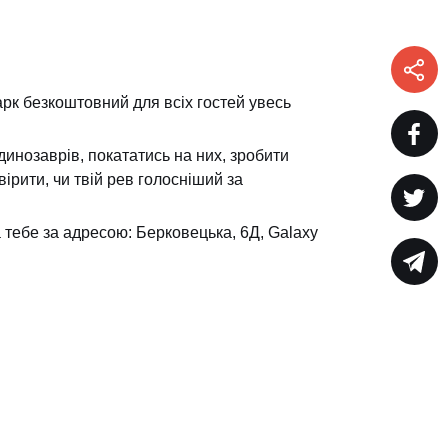
рк безкоштовний для всіх гостей увесь
инозаврів, покататись на них, зробити
вірити, чи твій рев голосніший за
 тебе за адресою: Берковецька, 6Д, Galaxy