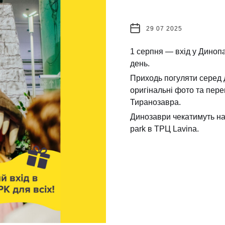
29 07 2025
1 серпня — вхід у Динопа
день.
Приходь погуляти серед д
оригінальні фото та пере
Тиранозавра.
Динозаври чекатимуть на
park в ТРЦ Lavina.