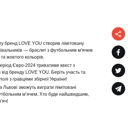
ту бренд LOVE YOU створив лімітовану
лівальників — браслет з футбольним м’ячем
та жовтого кольорів.
період Євро-2024 триватиме квест з
від бренду LOVE YOU. Беріть участь та
олі з гравцями збірної України!
та Львові зможуть виграти лімітовані
футбольним м’ячем. Хто буде найшвидшим,
’яч!