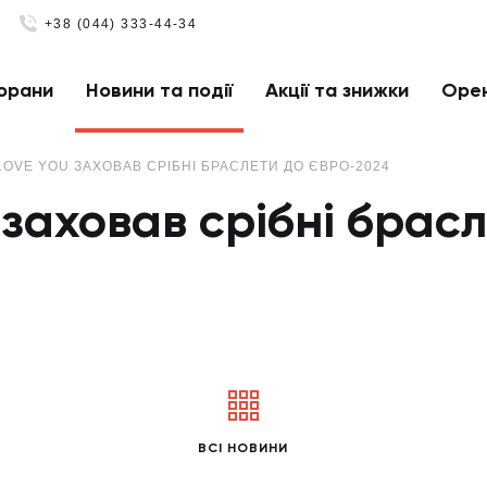
+38 (044) 333-44-34
орани
Новини та події
Акції та знижки
Оре
LOVE YOU ЗАХОВАВ СРІБНІ БРАСЛЕТИ ДО ЄВРО-2024
заховав срібні брасл
ВСІ НОВИНИ