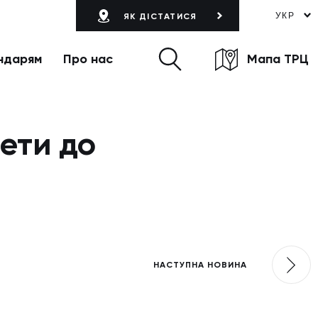
УКР
ЯК ДІСТАТИСЯ
ндарям
Про нас
Мапа ТРЦ
ети до
НАСТУПНА НОВИНА