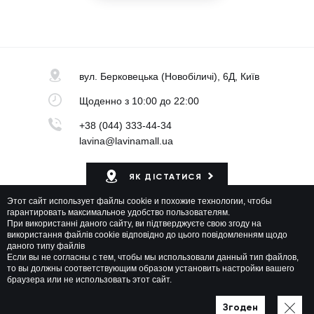
вул. Берковецька
(Новобіличі), 6Д, Київ
Щоденно
з 10:00 до 22:00
+38 (044) 333-44-34
lavina@lavinamall.ua
ЯК ДІСТАТИСЯ
Этот сайт использует файлы cookie и похожие технологии, чтобы
Мапа ТРЦ
гарантировать максимальное удобство пользователям.
При використанні даного сайту, ви підтверджуєте свою згоду на
використання файлів cookie відповідно до цього повідомленням щодо
даного типу файлів
Если вы не согласны с тем, чтобы мы использовали данный тип файлов,
то вы должны соответствующим образом установить настройки вашего
браузера или не использовать этот сайт.
Lavina Mall © 2026 Всі права захищені
Політика приватності
Мапа сайту
Згоден
Розроблено у WEZOM