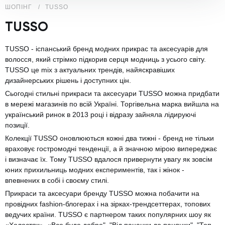
ШОПІНГ
TUSSO
TUSSO
TUSSO - іспанський бренд модних прикрас та аксесуарів для
волосся, який стрімко підкорив серця модниць з усього світу.
TUSSO це mix з актуальних трендів, найяскравіших
дизайнерських рішень і доступних цін.
Сьогодні стильні прикраси та аксесуари TUSSO можна придбати
в мережі магазинів по всій Україні. Торгівельна марка вийшла на
український ринок в 2013 році і відразу зайняла лідируючі
позиції.
Колекції TUSSO оновлюються кожні два тижні - бренд не тільки
враховує гостромодні тенденції, а й значною мірою випереджає
і визначає їх. Тому TUSSO вдалося привернути увагу як зовсім
юних прихильниць модних експериментів, так і жінок -
впевнених в собі і своєму стилі.
Прикраси та аксесуари бренду TUSSO можна побачити на
провідних fashion-блогерах і на зірках-трендсеттерах, топових
ведучих країни. TUSSO є партнером таких популярних шоу як
«Холостяк», «Все буде добре", "Від пацанки до панянки", "Топ-