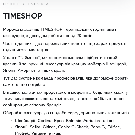
ШОПІНГ
TIMESHOP
TIMESHOP
Мережа магазинів TIMESHOP –оригінальних годинників і
аксесуарів, з досвідом роботи понад 20 років.
Час і годинник - два нероздільних поняття, що характеризують
годинникове мистецтво.
У нас в "Таймшоп", ми допоможемо вам підібрати точний,
красивий та зручний аксесуар від кращих майстрів Швейцарії,
Японії, Америки та інших країн.
Тут Вас зустріне команда професіоналів, яка допоможе обрати
саме те, що потрібно.
В наших магазинах представлені моделі на будь-який смак, у
тому числі ексклюзивні та лімітовані, а також найбільш топові
серії кращих світових брендів.
Обирайте аксесуар до вподоби серед оригінальних годинників
Швейцарії: Certina, Epos, Balmain, Adriatica та інші;
Японії: Seiko, Citizen, Casio: G-Shock, Baby-G, Edifice,
Protrek, Vintage та інші;