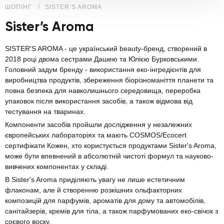
ШОПІНГ
SISTER’S AROMA
Sister’s Aroma
SISTER'S AROMA - це український beauty-бренд, створений в
2018 році двома сестрами Дашею та Юлією Бурковськими.
Головний задум бренду - використання еко-інгредієнтів для
виробництва продуктів, збереження біорізноманіття планети та
повна безпека для навколишнього середовища, переробка
упаковок після використання засобів, а також відмова від
тестування на тваринах.
Компоненти засобів пройшли дослідження у незалежних
європейських лабораторіях та мають COSMOS/Ecocert
сертифікати Кожен, хто користується продуктами Sister's Aroma,
може бути впевнений в абсолютній чистоті формул та науково-
вивчених компонентах у складі.
B Sister's Aroma приділяють увагу не лише естетичним
флаконам, але й створенню розкішних ольфакторних
композицій для парфумів, ароматів для дому та автомобілів,
санітайзерів, кремів для тіла, а також парфумованих еко-свічок з
соєвого воску.