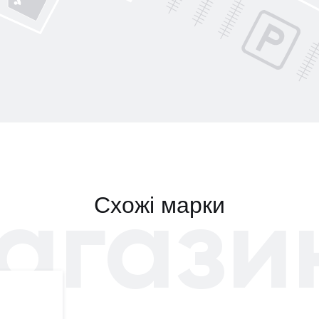
агази
Схожі марки