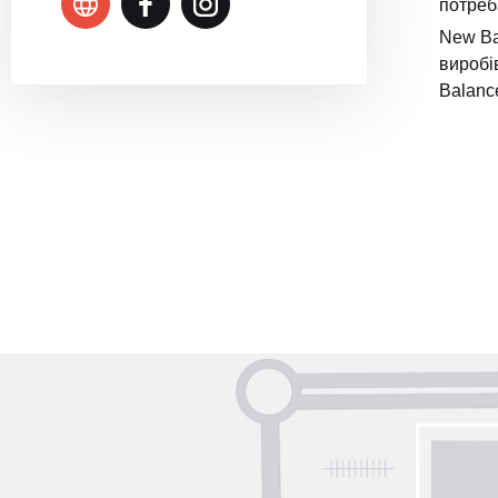
потреб
New Ba
виробі
Balanc