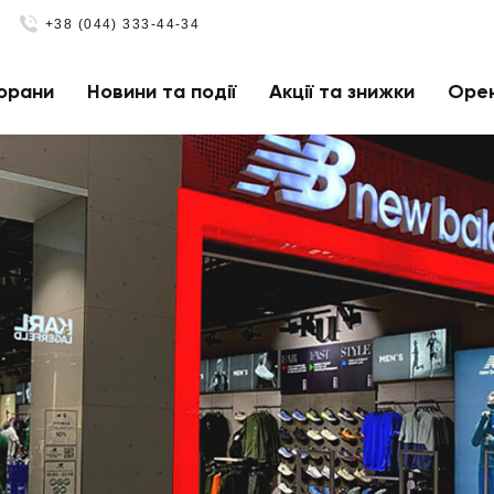
+38 (044) 333-44-34
орани
Новини та події
Акції та знижки
Оре