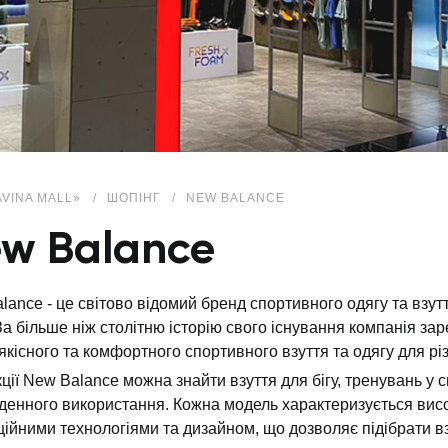
AVINA MALL»
ШОПІНГ
NEW BALANCE
w Balance
lance - це світово відомий бренд спортивного одягу та взутт
а більше ніж столітню історію свого існування компанія за
якісного та комфортного спортивного взуття та одягу для різ
кції New Balance можна знайти взуття для бігу, тренувань у с
денного використання. Кожна модель характеризується висо
ційними технологіями та дизайном, що дозволяє підібрати в