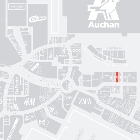
Gorenje
Posud market
Sushi Nice
Татарка
Proзріння
Gorgany
OSCAR
Blisk
Фабрика сумок
Intimissimi UOMO
Sкріпка
Mariani Italy
кава
MD Fashion
Pink House
Guess
CЮФ
Super Step
Lefard
Авіація Галичини
Yarmich
Guide
DREAME
R
Art City