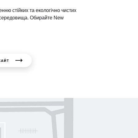
енню стійких та екологічно чистих
о середовища. Обирайте New
САЙТ