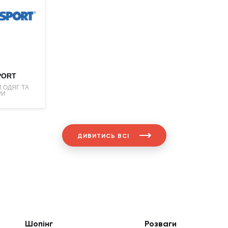
PORT
 ОДЯГ ТА
РИ
ДИВИТИСЬ ВСІ
Шопінг
Розваги