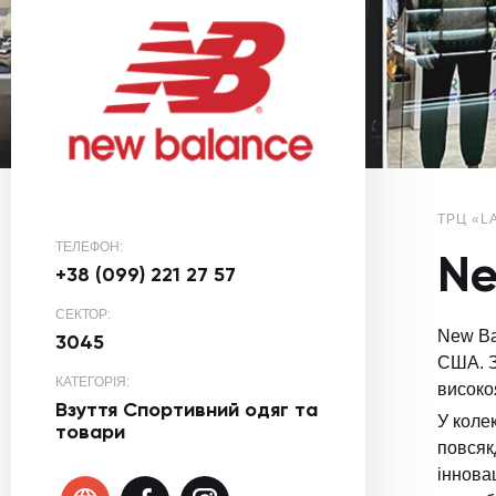
ТРЦ «L
ТЕЛЕФОН:
Ne
+38 (099) 221 27 57
СЕКТОР:
New Ba
3045
США. З
КАТЕГОРІЯ:
високо
Взуття
Спортивний одяг та
У коле
товари
повсяк
іннова