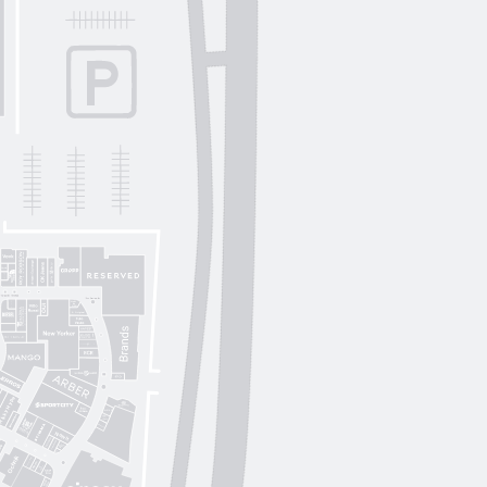
Lichi
OUI
by
Lichi
S. Original
ikky Hype
Nolvit
Ochnik
Trend collection
Moroon