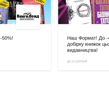
 -50%!
Наш Формат! До -
добірку книжок ць
видавництва!
ДО 9 СЕРПНЯ