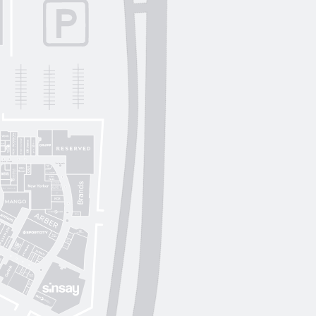
Lichi
OUI
by
Lichi
S. Original
ikky Hype
Nolvit
Ochnik
Trend collection
Moroon