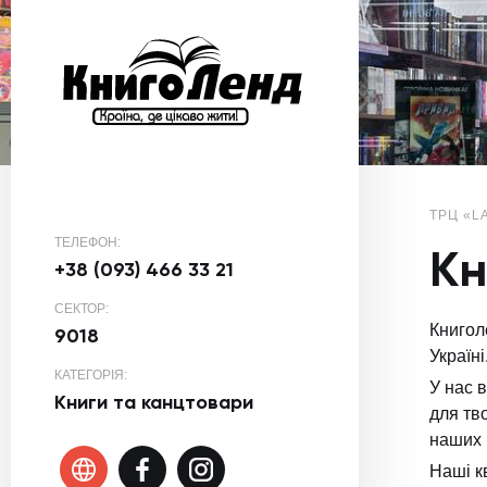
ТРЦ «L
ТЕЛЕФОН:
Кн
+38 (093) 466 33 21
СЕКТОР:
Книгол
9018
Україні
КАТЕГОРІЯ:
У нас 
Книги та канцтовари
для тв
наших 
Наші к