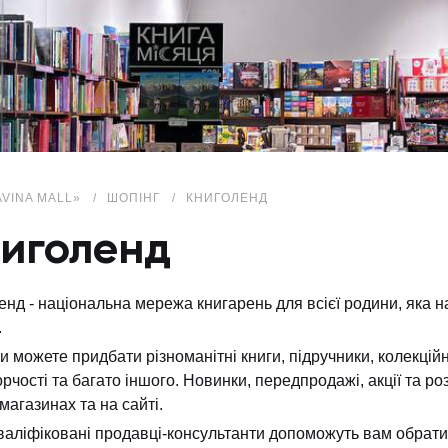
AVINA MALL»
ШОПІНГ
КНИГОЛЕНД
иголенд
енд - національна мережа книгарень для всієї родини, яка на
.
ви можете придбати різноманітні книги, підручники, колекційн
орчості та багато іншого. Новинки, передпродажі, акції та р
магазинах та на сайті.
валіфіковані продавці-консультанти допоможуть вам обрати 