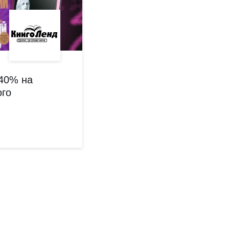
40% на
ого