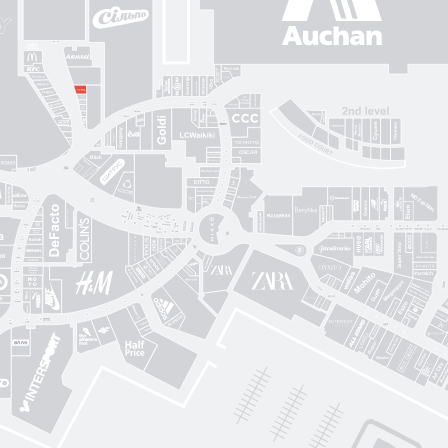
Gorenje
Posud market
Sushi Nice
Татарка
Proзріння
Gorgany
OSCAR
Blisk
Фабрика сумок
Intimissimi UOMO
Sкріпка
Mariani Italy
кава
MD Fashion
Pink House
Guess
CЮФ
Super Step
Lefard
Авіація Галичини
Yarmich
Guide
DREAME
R
Art City