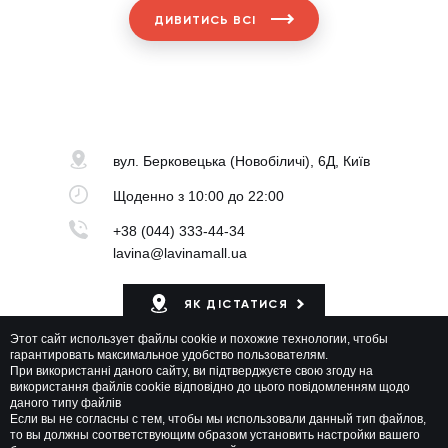
ДИВИТИСЬ ВСІ
вул. Берковецька
(Новобіличі), 6Д, Київ
Щоденно
з 10:00 до 22:00
+38 (044) 333-44-34
lavina@lavinamall.ua
ЯК ДІСТАТИСЯ
Этот сайт использует файлы cookie и похожие технологии, чтобы
Мапа ТРЦ
гарантировать максимальное удобство пользователям.
При використанні даного сайту, ви підтверджуєте свою згоду на
використання файлів cookie відповідно до цього повідомленням щодо
даного типу файлів
Если вы не согласны с тем, чтобы мы использовали данный тип файлов,
то вы должны соответствующим образом установить настройки вашего