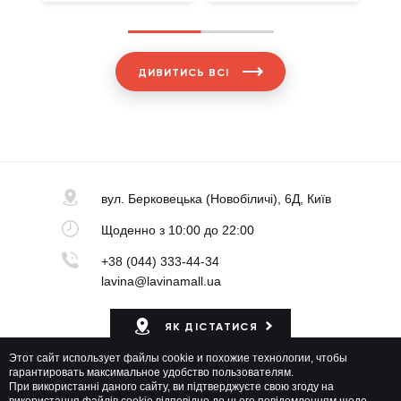
ДИВИТИСЬ ВСІ
вул. Берковецька
(Новобіличі), 6Д, Київ
Щоденно
з 10:00 до 22:00
+38 (044) 333-44-34
lavina@lavinamall.ua
ЯК ДІСТАТИСЯ
Этот сайт использует файлы cookie и похожие технологии, чтобы
Мапа ТРЦ
гарантировать максимальное удобство пользователям.
При використанні даного сайту, ви підтверджуєте свою згоду на