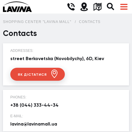
SHOPPING CENTER "LAVINA MALL"
CONTACTS
Contacts
ADDRESSES:
street Berkovetska (Novobilychy), 6D, Kiev
ЯК ДІСТАТИСЯ
PHONES:
+38 (044) 333-44-34
E-MAIL:
lavina@lavinamall.ua