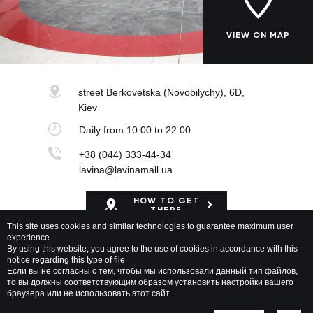
VIEW ON MAP
street Berkovetska
(Novobilychy), 6D,
Kiev
Daily
from 10:00 to 22:00
+38 (044) 333-44-34
lavina@lavinamall.ua
HOW TO GET
THERE
This site uses cookies and similar technologies to guarantee maximum user
experience.
Mapa Shopping Center
By using this website, you agree to the use of cookies in accordance with this
notice regarding this type of file
Если вы не согласны с тем, чтобы мы использовали данный тип файлов,
то вы должны соответствующим образом установить настройки вашего
браузера или не использовать этот сайт.