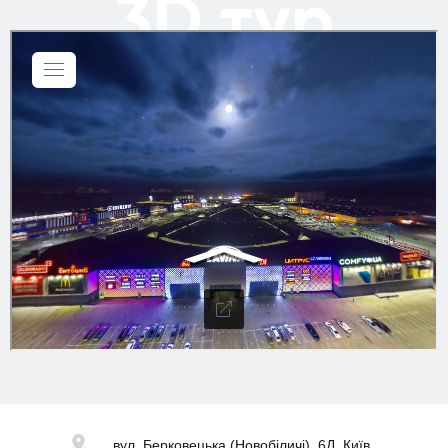
3D тур
вул. Берковецька
(Новобіличі), 6Д, Київ