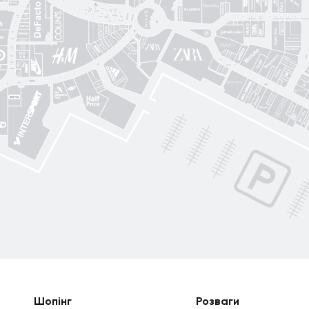
MD Fashion
Guess
CЮФ
Super Step
Lefard
Авіація Галичини
Yarmich
Guide
DREAME
R
Art City
Шопінг
Розваги