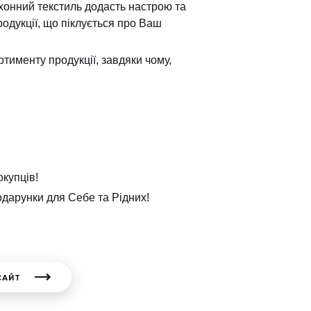
онний текстиль додасть настрою та
одукції, що піклується про Ваш
тименту продукції, завдяки чому,
окупців!
дарунки для Себе та Рідних!
САЙТ