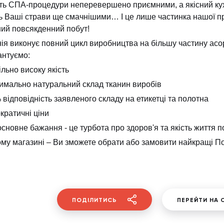
ть СПА-процедури неперевершено приємними, а якісний кух
ь Ваші страви ще смачнішими… І це лише частинка нашої пр
ий повсякденний побут!
ія виконує повний цикл виробництва на більшу частину асор
антуємо:
ільно висок
у
якість
имально натуральний склад тканин виробів
 відповідність заявленого складу на етикетці та полотна
кратичні ціни
сновне бажання - це турбота про здоров'я та якість життя п
му магазині – Ви зможете обрати або замовити найкращі По
ПОДІЛИТИСЬ
ПЕРЕЙТИ НА 