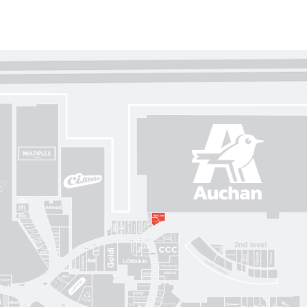
Gorenje
Posud market
Sushi Nice
Татарка
Proзріння
Gorgany
OSCAR
Blisk
Фабрика сумок
Intimissimi UOMO
Sкріпка
Mariani Italy
кава
Pink House