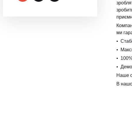
зробля
зробит
приємн
Компан
ми гар
• Стаб
• Макс
• 100%
• Демо
Наше о
В нашо