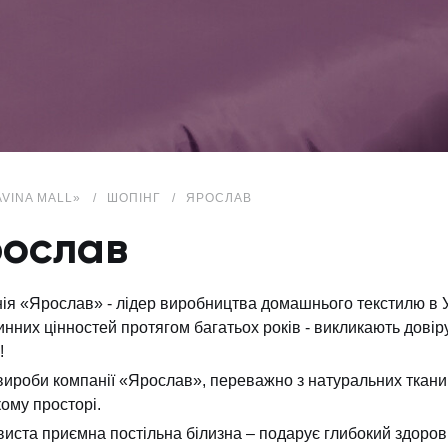
AVINA MALL»
ШОПІНГ
ЯРОСЛАВ
ослав
ія «Ярослав» - лідер виробництва домашнього текстилю в Ук
инних цінностей протягом багатьох років - викликають довіру
!
 вироби компанії «Ярослав», переважно з натуральних ткан
кому просторі.
иста приємна постільна білизна – подарує глибокий здорови