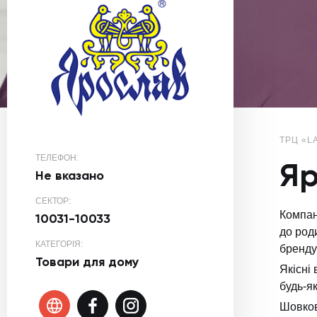
ТРЦ «L
ТЕЛЕФОН:
Яр
Не вказано
СЕКТОР:
Компан
10031-10033
до род
КАТЕГОРІЯ:
бренду
Товари для дому
Якісні
будь-я
Шовков