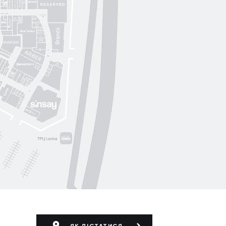
Lichi
OUI
by
Lichi
S. Original
ikky Hype
Nolvit
Ochnik
Trend collection
Moroon
ЯК ДІСТАТИСЯ