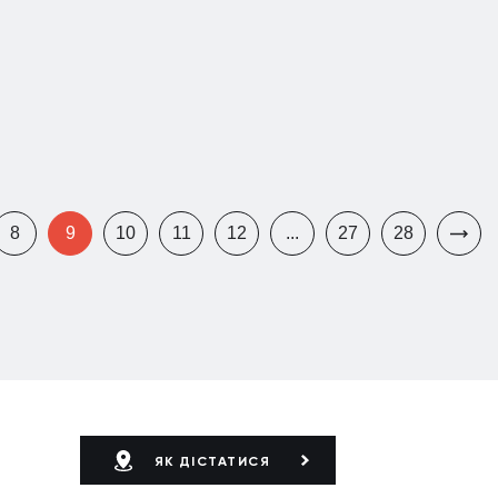
8
9
10
11
12
...
27
28
ЯК ДІСТАТИСЯ