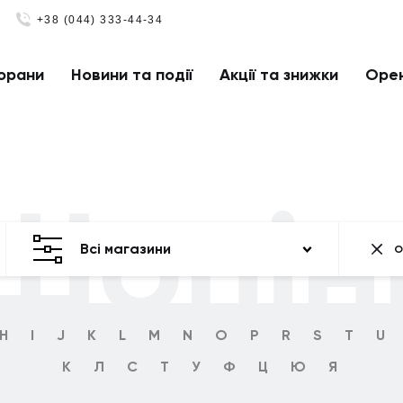
+38 (044) 333-44-34
орани
Новини та події
Акції та знижки
Оре
Шопін
Всі магазини
О
H
I
J
K
L
M
N
O
P
R
S
T
U
К
Л
С
Т
У
Ф
Ц
Ю
Я