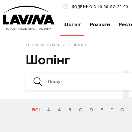
ЩОДЕННО З 10:00 ДО 22:00
Шопінг
Розваги
Рест
ГОЛОВНИЙ МЕГАМОЛЛ УКРАЇНИ
ТРЦ «LAVINA MALL»
ШОПІНГ
Шопінг
ВСІ
4
A
B
C
D
E
F
G