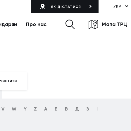
УКР
ЯК ДІСТАТИСЯ
ндарям
Про нас
Мапа ТРЦ
г
ЧИСТИТИ
V
W
Y
Z
А
Б
В
Д
З
І