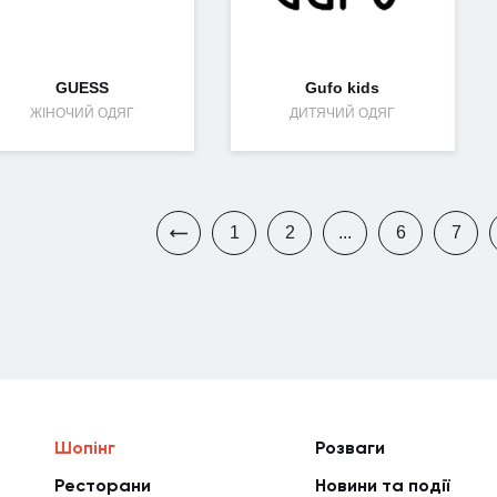
GUESS
Gufo kids
ЖІНОЧИЙ ОДЯГ
ДИТЯЧИЙ ОДЯГ
1
2
...
6
7
Шопінг
Розваги
Ресторани
Новини та події