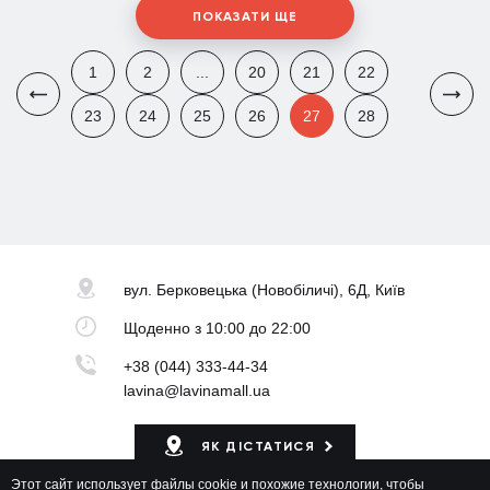
ПОКАЗАТИ ЩЕ
1
2
...
20
21
22
23
24
25
26
27
28
вул. Берковецька
(Новобіличі), 6Д, Київ
Щоденно
з 10:00 до 22:00
+38 (044) 333-44-34
lavina@lavinamall.ua
ЯК ДІСТАТИСЯ
Этот сайт использует файлы cookie и похожие технологии, чтобы