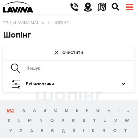
ТРЦ «LAVINA MALL»
ШОПІНГ
Шопінг
ОЧИСТИТИ
Всі магазини
Шопінг
ВСІ
4
A
B
C
D
E
F
G
H
I
J
K
L
M
N
O
P
R
S
T
U
V
W
Y
Z
А
Б
В
Д
З
І
К
Л
С
Т