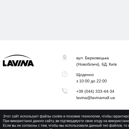
вул. Берковецька
(Новобіличі), 6Д, Київ
Щоденно
з 10:00 до 22:00
+38 (044) 333-44-34
lavina@lavinamall.ua
Этот сайт использует файлы cookie и похожие технологии, чтобы гарантир
При використанні даного сайту, ви підтверджуєте свою згоду на використан
Lavina Mall © 2026 Всі права захищені
Если вы не согласны с тем, чтобы мы использовали данный тип файлов, т