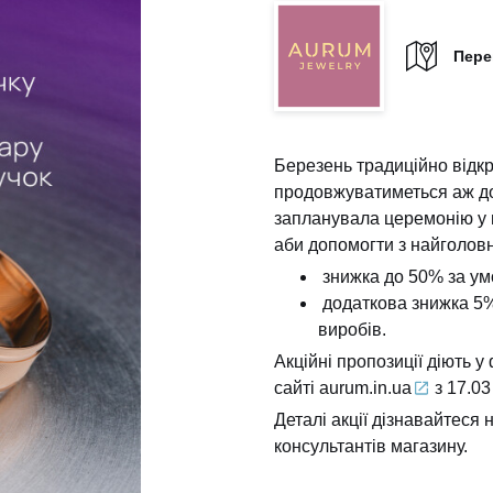
Пере
Березень традиційно відкр
продовжуватиметься аж до
запланувала церемонію у 
аби допомогти з найголов
знижка до 50% за умо
додаткова знижка 5% 
виробів.
Акційні пропозиції діють
сайті
aurum.in.ua
з 17.03
Деталі акції дізнавайтеся 
консультантів магазину.