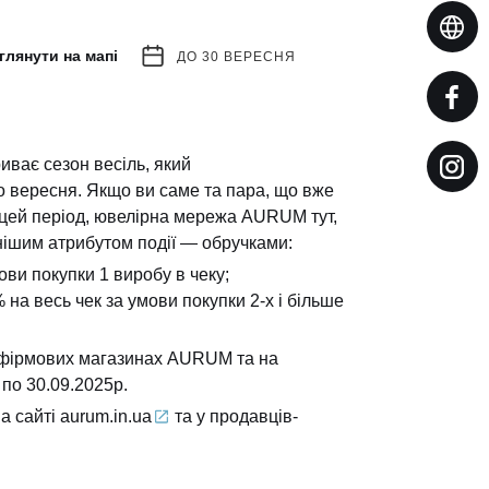
глянути на мапі
ДО 30 ВЕРЕСНЯ
иває сезон весіль, який
 вересня. Якщо ви саме та пара, що вже
цей період, ювелірна мережа AURUM тут,
нішим атрибутом події — обручками:
ви покупки 1 виробу в чеку;
на весь чек за умови покупки 2-х і більше
 у фірмових магазинах AURUM та на
 по 30.09.2025р.
на сайті
aurum.in.ua
та у продавців-