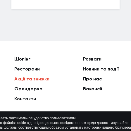
Шопінг
Розваги
Ресторани
Новини та події
Акції та знижки
Про нас
Орендарям
Вакансії
Контакти
овать максимальное удобство пользователям.
ня файлів cookie відповідно до цього повідомленням щодо даного типу файлів
Політика приватності
Мапа сайту
о вы должны соответствующим образом установить настройки вашего браузера