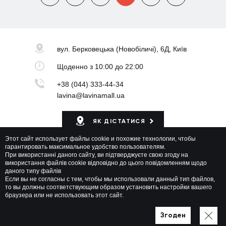
вул. Берковецька
(Новобіличі), 6Д, Київ
Щоденно
з 10:00 до 22:00
+38 (044) 333-44-34
lavina@lavinamall.ua
ЯК ДІСТАТИСЯ
Этот сайт использует файлы cookie и похожие технологии, чтобы
Мапа ТРЦ
гарантировать максимальное удобство пользователям.
При використанні даного сайту, ви підтверджуєте свою згоду на
використання файлів cookie відповідно до цього повідомленням щодо
даного типу файлів
Если вы не согласны с тем, чтобы мы использовали данный тип файлов,
то вы должны соответствующим образом установить настройки вашего
браузера или не использовать этот сайт.
Lavina Mall © 2026 Всі права захищені
Політика приватності
Мапа сайту
Згоден
Розроблено у WEZOM