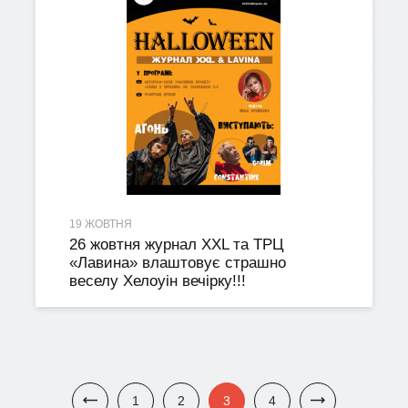
19 ЖОВТНЯ
26 жовтня журнал XXL та ТРЦ
«Лавина» влаштовує страшно
веселу Хелоуін вечірку!!!
1
2
3
4