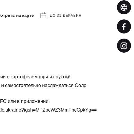
отреть на карте
ДО 31 ДЕКАБРЯ
ии с картофелем фри и соусом!
 и самостоятельно наслаждаться Соло
KFC или в приложении.
fc.
ukraine?igsh=
MTZpcWZ3MmFhcGpkYg==