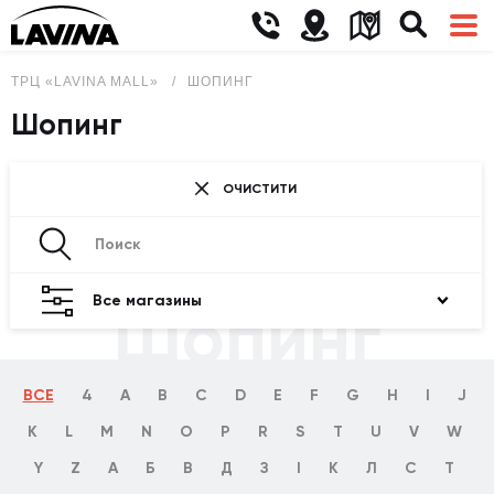
ТРЦ «LAVINA MALL»
ШОПИНГ
Шопинг
ОЧИСТИТИ
Все магазины
Шопинг
ВСЕ
4
A
B
C
D
E
F
G
H
I
J
K
L
M
N
O
P
R
S
T
U
V
W
Y
Z
А
Б
В
Д
З
І
К
Л
С
Т