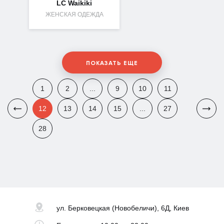
LC Waikiki
ЖЕНСКАЯ ОДЕЖДА
ПОКАЗАТЬ ЕЩЕ
1
2
...
9
10
11
12
13
14
15
...
27
28
ул. Берковецкая
(Новобеличи), 6Д, Киев