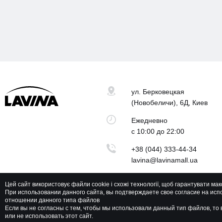
ул. Берковецкая
(Новобеличи), 6Д, Киев
Ежедневно
с 10:00 до 22:00
+38 (044) 333-44-34
lavina@lavinamall.ua
Цей сайт використовує файли cookie і схожі технології, щоб гарантувати ма
При использовании данного сайта, вы подтверждаете свое согласие на исп
отношении данного типа файлов
Lavina Mall © 2026 Все права защищены
Если вы не согласны с тем, чтобы мы использовали данный тип файлов, т
или не использовать этот сайт.