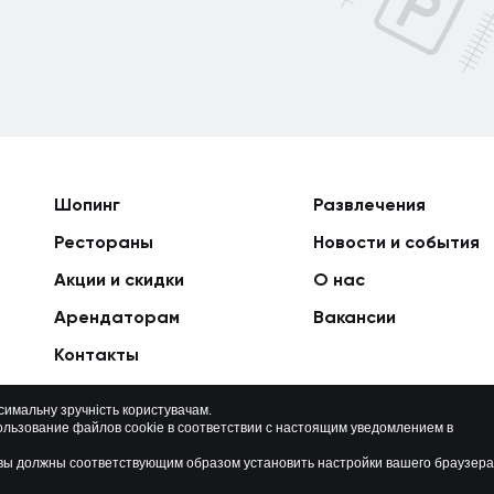
Шопинг
Развлечения
Рестораны
Новости и события
Акции и скидки
О нас
Арендаторам
Вакансии
Контакты
ксимальну зручність користувачам.
ользование файлов cookie в соответствии с настоящим уведомлением в
Политика приватности
Карта сайта
о вы должны соответствующим образом установить настройки вашего браузера