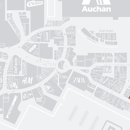
Gorenje
Posud market
Sushi Nice
Татарка
Proзріння
Gorgany
OSCAR
Blisk
Фабрика сумок
Intimissimi UOMO
Sкріпка
Mariani Italy
кава
MD Fashion
Pink House
Guess
CЮФ
Super Step
Lefard
Авіація Галичини
Yarmich
Guide
DREAME
R
Art City