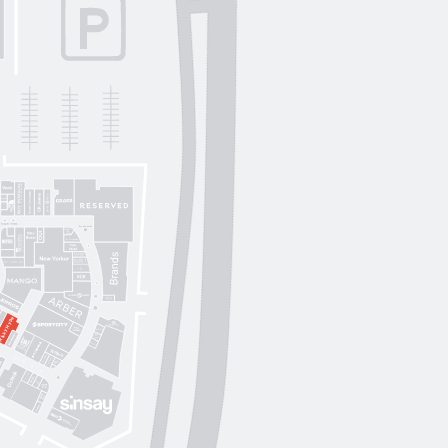
Lichi
OUI
by
Lichi
S. Original
ikky Hype
Nolvit
Ochnik
Trend collection
Moroon