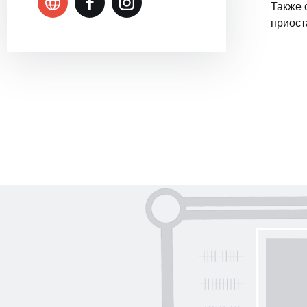
Также 
приост