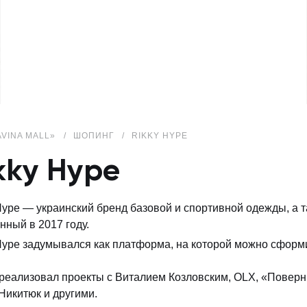
AVINA MALL»
ШОПИНГ
RIKKY HYPE
kky Hype
Hype — украинский бренд базовой и спортивной одежды, а 
нный в 2017 году.
Hype задумывался как платформа, на которой можно сформи
реализовал проекты с Виталием Козловским, OLX, «Повер
Никитюк и другими.