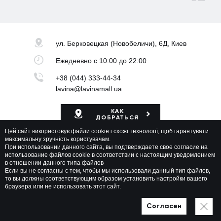
ул. Берковецкая
(Новобеличи), 6Д, Киев
Ежедневно
с 10:00 до 22:00
+38 (044) 333-44-34
lavina@lavinamall.ua
КАК
ДОБРАТЬСЯ
Цей сайт використовує файли cookie і схожі технології, щоб гарантувати
Карта ТРЦ
максимальну зручність користувачам.
При использовании данного сайта, вы подтверждаете свое согласие на
использование файлов cookie в соответствии с настоящим уведомлением
в отношении данного типа файлов
Если вы не согласны с тем, чтобы мы использовали данный тип файлов,
то вы должны соответствующим образом установить настройки вашего
браузера или не использовать этот сайт.
Lavina Mall © 2026 Все права защищены
Политика приватности
Карта сайта
Согласен
Разработано в WEZOM