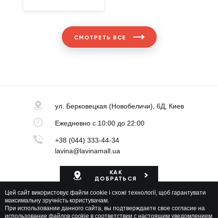
СМОТРЕТЬ ВСЕ
ул. Берковецкая
(Новобеличи), 6Д, Киев
Ежедневно
с 10:00 до 22:00
+38 (044) 333-44-34
lavina@lavinamall.ua
КАК
ДОБРАТЬСЯ
Цей сайт використовує файли cookie і схожі технології, щоб гарантувати
Карта ТРЦ
максимальну зручність користувачам.
При использовании данного сайта, вы подтверждаете свое согласие на
использование файлов cookie в соответствии с настоящим уведомлением