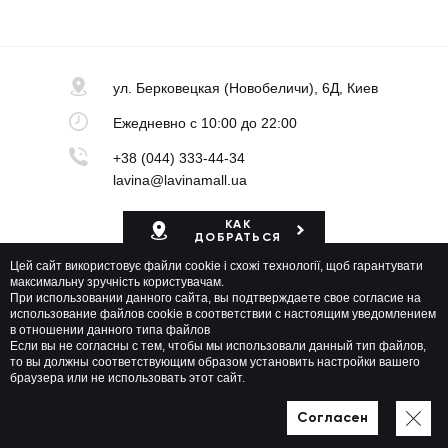
ул. Берковецкая
(Новобеличи), 6Д, Киев
Ежедневно
с 10:00 до 22:00
+38 (044) 333-44-34
lavina@lavinamall.ua
КАК
ДОБРАТЬСЯ
Цей сайт використовує файли cookie і схожі технології, щоб гарантувати
Карта ТРЦ
максимальну зручність користувачам.
При использовании данного сайта, вы подтверждаете свое согласие на
использование файлов cookie в соответствии с настоящим уведомлением
в отношении данного типа файлов
Если вы не согласны с тем, чтобы мы использовали данный тип файлов,
то вы должны соответствующим образом установить настройки вашего
браузера или не использовать этот сайт.
Lavina Mall © 2026 Все права защищены
Политика приватности
Карта сайта
Согласен
Разработано в WEZOM