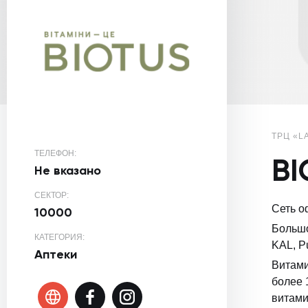
ТРЦ «L
ТЕЛЕФОН:
BI
Не вказано
СЕКТОР:
Сеть о
10000
Большо
КАТЕГОРИЯ:
KAL, Pu
Аптеки
Витами
более 
витами