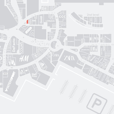
Gorenje
Posud market
Sushi Nice
Татарка
Proзріння
Gorgany
OSCAR
Blisk
Фабрика сумок
Intimissimi UOMO
Sкріпка
Mariani Italy
кава
MD Fashion
Pink House
Guess
CЮФ
Super Step
Lefard
Авіація Галичини
Yarmich
Guide
DREAME
R
Art City