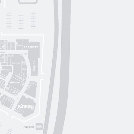
Lichi
OUI
by
Lichi
S. Original
ikky Hype
Nolvit
Ochnik
Trend collection
Moroon