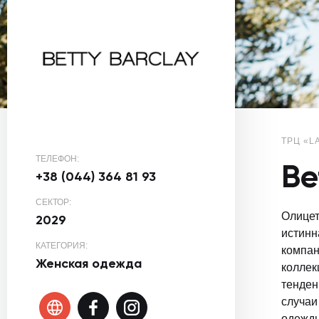
ТРЦ «L
ТЕЛЕФОН:
Be
+38 (044) 364 81 93
СЕКТОР:
Олицет
2029
истинн
КАТЕГОРИЯ:
компани
Женская одежда
коллек
тенден
случаи
одежд