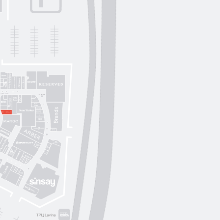
Lichi
OUI
by
Lichi
S. Original
ikky Hype
Nolvit
Ochnik
Trend collection
Moroon