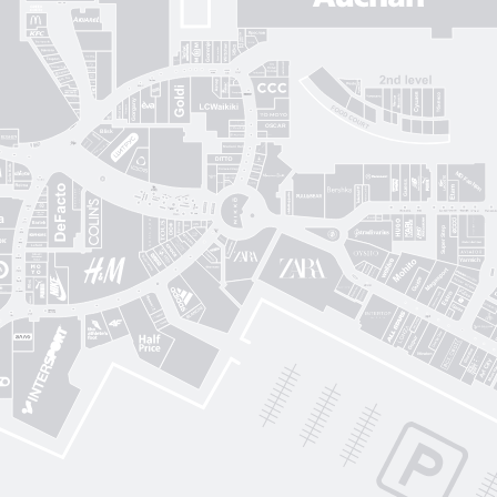
Gorenje
Posud market
Sushi Nice
Татарка
Proзріння
Gorgany
OSCAR
Blisk
Фабрика сумок
Intimissimi UOMO
Sкріпка
Mariani Italy
кава
MD Fashion
Pink House
Guess
CЮФ
Super Step
Lefard
Авіація Галичини
Yarmich
Guide
DREAME
R
Art City