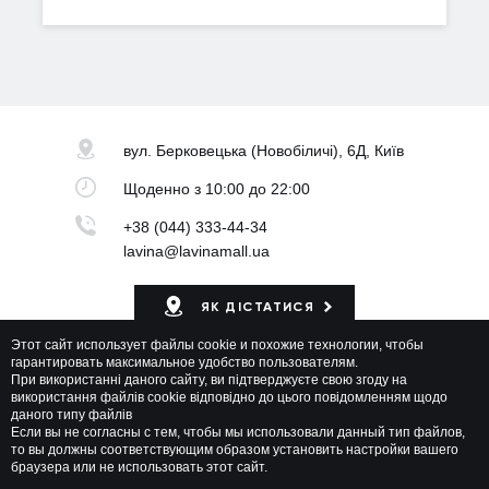
вул. Берковецька
(Новобіличі), 6Д, Київ
Щоденно
з 10:00 до 22:00
+38 (044) 333-44-34
lavina@lavinamall.ua
ЯК ДІСТАТИСЯ
Этот сайт использует файлы cookie и похожие технологии, чтобы
Мапа ТРЦ
гарантировать максимальное удобство пользователям.
При використанні даного сайту, ви підтверджуєте свою згоду на
використання файлів cookie відповідно до цього повідомленням щодо
даного типу файлів
Если вы не согласны с тем, чтобы мы использовали данный тип файлов,
то вы должны соответствующим образом установить настройки вашего
браузера или не использовать этот сайт.
Lavina Mall © 2026 Всі права захищені