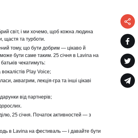
рий світ, і ми хочемо, щоб кожна людина
, щастя та турботи.
ний тому, що бути добрим — цікаво й
 може бути саме таким. 25 січня в Lavina на
 батьків чекатимуть:
а вокалістів Play Voice;
ласи, аквагрим, лекція-гра та інші цікаві
подарунки від партнерів;
 дорослих.
еділю, 25 січня. Початок активностей — з
одь в Lavina на фестиваль — і давайте бути