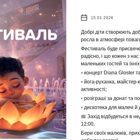
15 01 2026
Добрі діти створюють доб
росла в атмосфері поваги
Фестиваль буде присвяче
радісно, і що кожен з нас
маленьких гостей та їхніх
▫️ концерт Diana Gloster т
▫️ йога-руханка, майстер-к
активності;
▫️ розіграші за донат та 
▫️ дискотека для малечі й
📅 Захід відбудеться в н
12:00.
Бери своїх малюків, прих