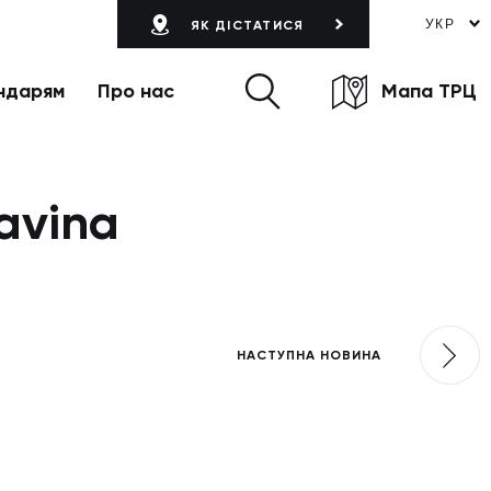
УКР
ЯК ДІСТАТИСЯ
ндарям
Про нас
Мапа ТРЦ
avina
НАСТУПНА НОВИНА