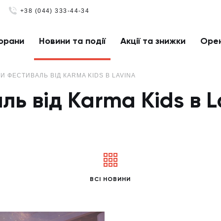
+38 (044) 333-44-34
орани
Новини та події
Акції та знижки
Оре
Й ФЕСТИВАЛЬ ВІД КARMA KIDS В LAVINA
ь від Кarma Kids в L
ВСІ НОВИНИ