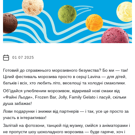
01 07 2025
Готовий до справжнього морозивного безумства? Бо ми — так!
Цілий фестиваль морозива просто в серці Lavina — для дітей,
батьків і всіх, хто любить літо, веселощі та холодні смаколики.
Об’їдайся улюбленим морозивом, відкривай нові смаки від
«Файні Льоди», Frozen Bar, Jolly, Family Gelato і ласуй, скільки
душа забажає!
Лови подарунки і знижки від партнерів — і так, усе це просто за
участь в інтерактивах!
Залітай на фотозони, танцюй під музику, смійся з аніматорами і
не пропусти шоу шоколадного морозива — буде гаряче, хоч і