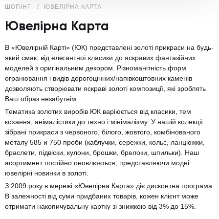
ШОПІНГ
ЮВЕЛІРНА КАРТА
Ювелірна Карта
В «Ювелірній Карті» (ЮК) представлені золоті прикраси на будь-
який смак: від елегантної класики до яскравих фантазійних
моделей з оригінальним декором. Різноманітність форм
огранювання і видів дорогоцінних/напівкоштовних каменів
дозволяють створювати яскраві золоті композиції, які зроблять
Ваш образ незабутнім.
Тематика золотих виробів ЮК варіюється від класики, тем
кохання, анімалістики до техно і мінімалізму. У нашій колекції
зібрані прикраси з червоного, білого, жовтого, комбінованого
металу 585 и 750 проби (каблучки, сережки, кольє, ланцюжки,
браслети, підвіски, кулони, брошки, брелоки, шпильки). Наш
асортимент постійно оновлюється, представляючи модні
ювелірні новинки в золоті.
З 2009 року в мережі «Ювелірна Карта» діє дисконтна програма.
В залежності від суми придбаних товарів, кожен клієнт може
отримати накопичувальну картку зі знижкою від 3% до 15%.