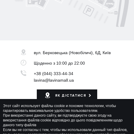
Ochnik
вул. Берковецька
(Новобіличі), 6Д, Київ
Щоденно
з 10:00 до 22:00
+38 (044) 333-44-34
lavina@lavinamall.ua
ЯК ДІСТАТИСЯ
Этот сайт использует файлы cookie и похожие технологии, чтобы
Мапа ТРЦ
гарантировать максимальное удобство пользователям.
При використанні даного сайту, ви підтверджуєте свою згоду на
використання файлів cookie відповідно до цього повідомленням щодо
даного типу файлів
Если вы не согласны с тем, чтобы мы использовали данный тип файлов,