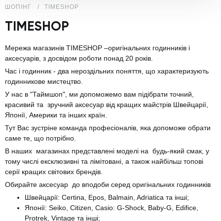
ШОПІНГ
TIMESHOP
TIMESHOP
Мережа магазинів TIMESHOP –оригінальних годинників і
аксесуарів, з досвідом роботи понад 20 років.
Час і годинник - два нероздільних поняття, що характеризують
годинникове мистецтво.
У нас в "Таймшоп", ми допоможемо вам підібрати точний,
красивий та зручний аксесуар від кращих майстрів Швейцарії,
Японії, Америки та інших країн.
Тут Вас зустріне команда професіоналів, яка допоможе обрати
саме те, що потрібно.
В наших магазинах представлені моделі на будь-який смак, у
тому числі ексклюзивні та лімітовані, а також найбільш топові
серії кращих світових брендів.
Обирайте аксесуар до вподоби серед оригінальних годинників
Швейцарії: Certina, Epos, Balmain, Adriatica та інші;
Японії: Seiko, Citizen, Casio: G-Shock, Baby-G, Edifice,
Protrek, Vintage та інші;