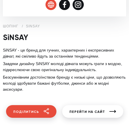
ШОПІНГ
SINSAY
SiNSAY
SiNSAY
-
це
бренд
для
гучних,
характерних
і
експресивних
дівчат,
які
сміливо
йдуть
за
останніми
тенденціями.
Завдяки
дизайну
SiNSAY
молоді дівчата
можуть
грати
з
модою,
підкреслюючи
свою
оригінальну
індивідуальність.
Безсумнівним достоїнством
бренду
є
низькі
ціни,
що дозволяють
молоді здобувати
бажані
футболки,
джинси
або
ж
модні
аксесуари.
ПОДІЛИТИСЬ
ПЕРЕЙТИ НА САЙТ