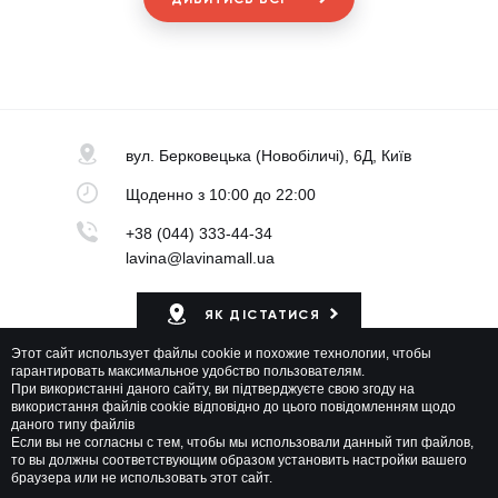
вул. Берковецька
(Новобіличі), 6Д, Київ
Щоденно
з 10:00 до 22:00
+38 (044) 333-44-34
lavina@lavinamall.ua
ЯК ДІСТАТИСЯ
Этот сайт использует файлы cookie и похожие технологии, чтобы
Мапа ТРЦ
гарантировать максимальное удобство пользователям.
При використанні даного сайту, ви підтверджуєте свою згоду на
використання файлів cookie відповідно до цього повідомленням щодо
даного типу файлів
Если вы не согласны с тем, чтобы мы использовали данный тип файлов,
то вы должны соответствующим образом установить настройки вашего
браузера или не использовать этот сайт.
Lavina Mall © 2026 Всі права захищені