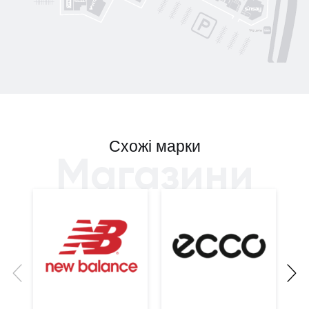
Ochnik
Moroon
Схожі марки
Магазини