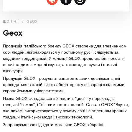
ШОПІНГ
GEOX
Geox
Продукція італійського бренду GEOX створена для впевнених у
собі людей, які знаходяться у постійному русі і слідкують за
модними тенденціями. У колекції GEOX представлені чоловічі,
жіночі та дитячі моделі взуття, а також одяг сумки і стильні
аксесуари.
Продукція GEOX - результат запатентованих досліджень, які
проводяться в італійських лабораторіях у співпраці з відомими
європейськими університетами.
Назва GEOX складається з 2 частин: "geo" - у перекладі з
грецької "земля", і "x" - символ технологій. Слоган GEOX "Взуття,
яке дихає" використовується у всьому світі і є втіленням кращих
традицій італійської моди і високих технологій.
Запрошуємо вас відвідати магазини GEOX в Україні.