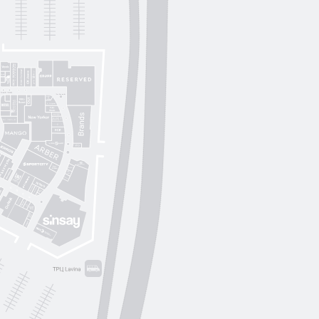
Lichi
OUI
by
Lichi
S. Original
ikky Hype
Nolvit
Ochnik
Trend collection
Moroon