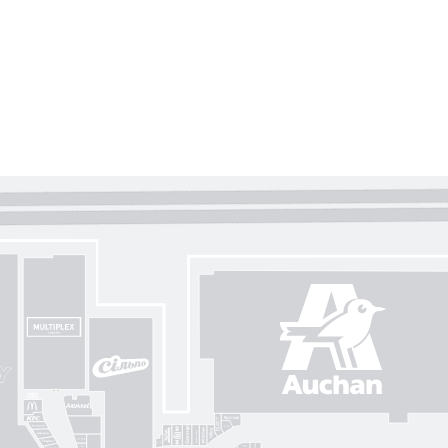
Gorenje
Posud market