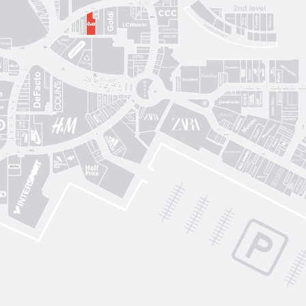
Sushi Nice
Татарка
Proзріння
Gorgany
OSCAR
Blisk
Фабрика сумок
Intimissimi UOMO
Sкріпка
Mariani Italy
кава
MD Fashion
Pink House
Guess
CЮФ
Super Step
Lefard
Авіація Галичини
Yarmich
Guide
DREAME
R
Art City