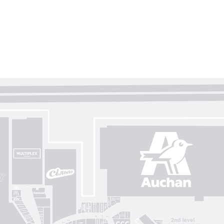
Gorenje
Posud market
Sushi Nice
Татарка