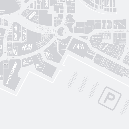
Proзріння
Gorgany
OSCAR
Blisk
Фабрика сумок
Intimissimi UOMO
Sкріпка
Mariani Italy
кава
MD Fashion
Pink House
Guess
CЮФ
Super Step
Lefard
Авіація Галичини
Yarmich
Guide
DREAME
R
Art City