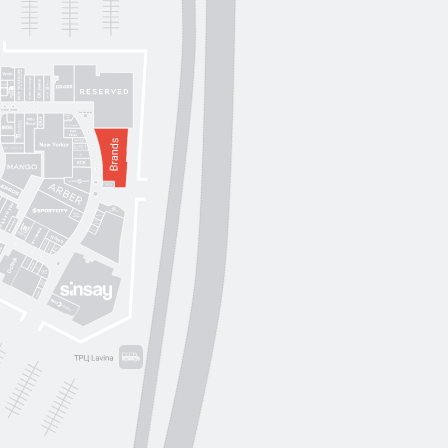
Lichi
OUI
by
Lichi
S. Original
ikky Hype
Nolvit
Ochnik
Trend collection
Moroon