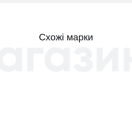
агази
Схожі марки